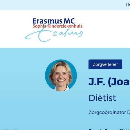
H
Zorgverlener
J.F. (J
Diëtist
Zorgcoördinator D