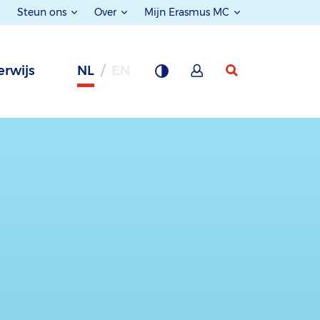
Steun ons
Over
Mijn Erasmus MC
rwijs
NL
EN