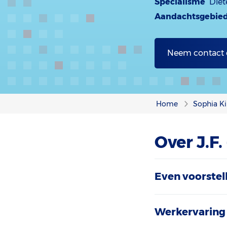
Specialisme
Diët
Aandachtsgebie
Neem contact
Home
Sophia Ki
Over J.F
Even voorstel
Werkervaring 