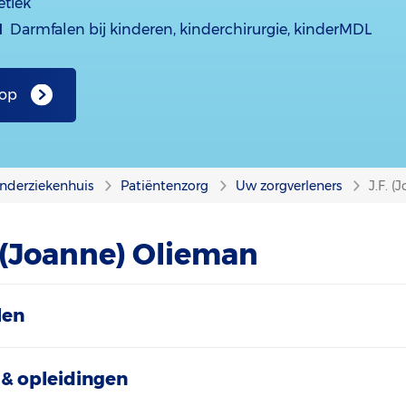
etiek
d
Darmfalen bij kinderen, kinderchirurgie, kinderMDL
 op
nderziekenhuis
Patiëntenzorg
Uw zorgverleners
J.F. 
. (Joanne) Olieman
len
& opleidingen