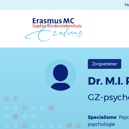
H
Zorgverlener
Dr. M.I
GZ-psycho
Specialisme
Psyc
psychologie