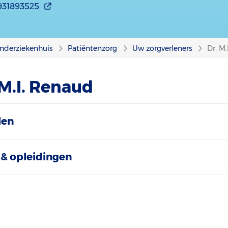
931893525
nderziekenhuis
Patiëntenzorg
Uw zorgverleners
Dr. M
 M.I. Renaud
len
& opleidingen