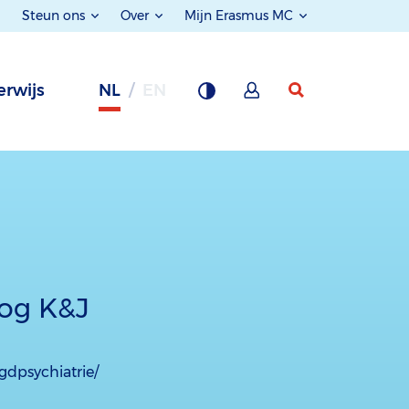
Steun ons
Over
Mijn Erasmus MC
rwijs
NL
EN
oog K&J
gdpsychiatrie/