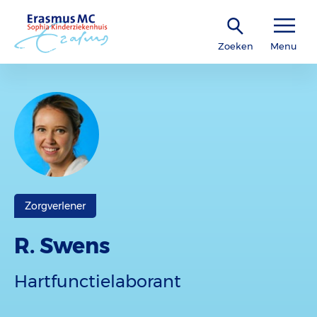
Zoeken
Menu
Zorgverlener
R. Swens
Hartfunctielaborant