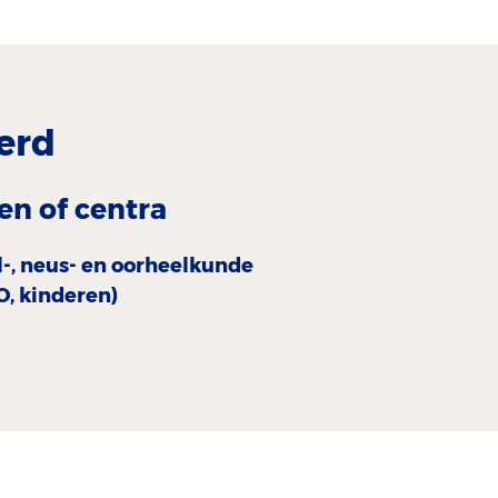
erd
en of centra
l-, neus- en oorheelkunde
O, kinderen)