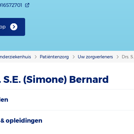
916572701
 op
nderziekenhuis
Patiëntenzorg
Uw zorgverleners
Drs. 
. S.E. (Simone) Bernard
len
& opleidingen