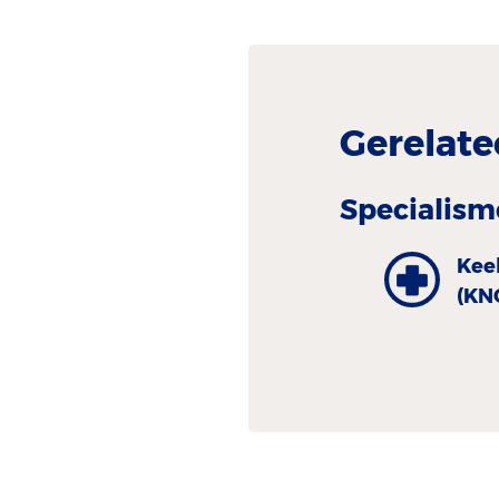
Gerelate
Specialism
Kee
(KN