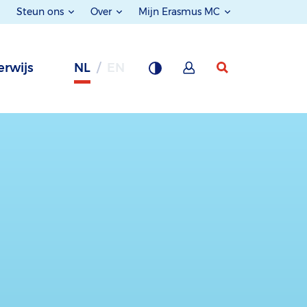
Steun ons
Over
Mijn Erasmus MC
rwijs
NL
EN