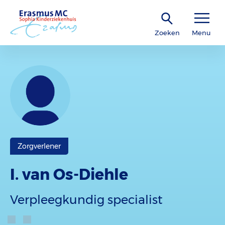
Zoeken
Menu
Zorgverlener
I. van Os-Diehle
Verpleegkundig specialist