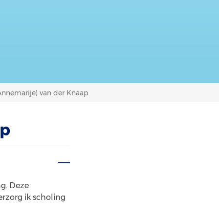
(Annemarije) van der Knaap
ap
ng. Deze
erzorg ik scholing