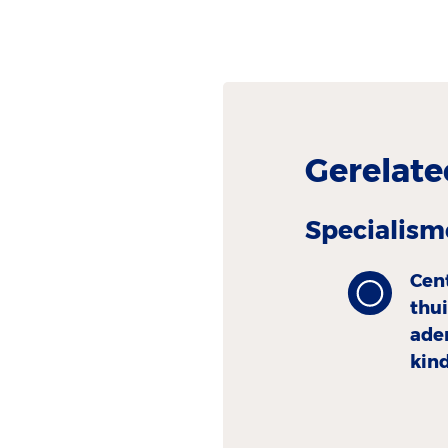
Gerelate
Specialism
Cen
thu
ade
kin