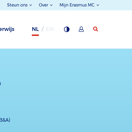
Steun ons
Over
Mijn Erasmus MC
rwijs
NL
EN
p
TB&A)