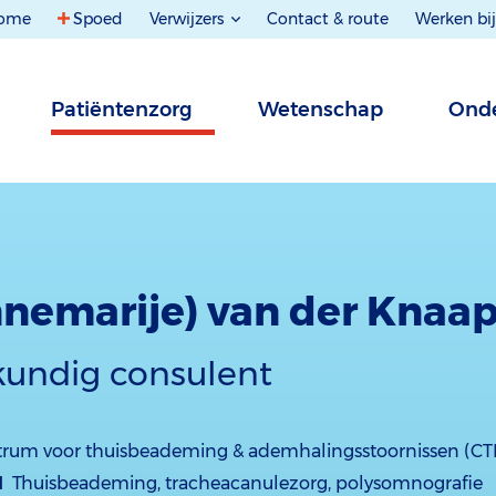
ome
Spoed
Verwijzers
Contact & route
Werken bij
Patiëntenzorg
Wetenschap
Onde
nnemarije) van der Knaa
kundig consulent
rum voor thuisbeademing & ademhalingsstoornissen (C
d
Thuisbeademing, tracheacanulezorg, polysomnografie