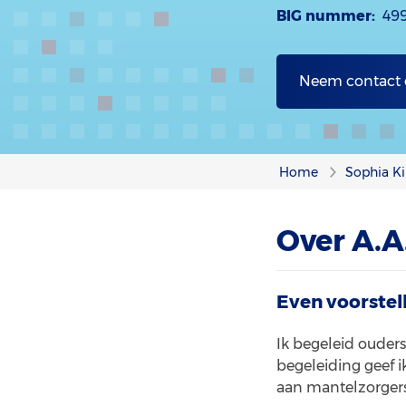
BIG nummer:
49
Neem contact
Home
Sophia Ki
Over A.A
Even voorstel
Ik begeleid ouder
begeleiding geef i
aan mantelzorgers