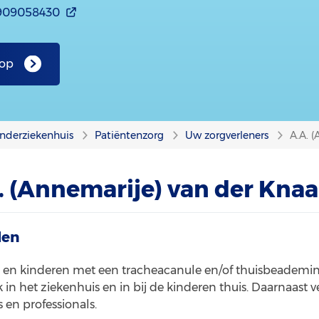
909058430
 op
nderziekenhuis
Patiëntenzorg
Uw zorgverleners
A.A. 
. (Annemarije) van der Kna
len
s en kinderen met een tracheacanule en/of thuisbeademi
k in het ziekenhuis en in bij de kinderen thuis. Daarnaast v
 en professionals.