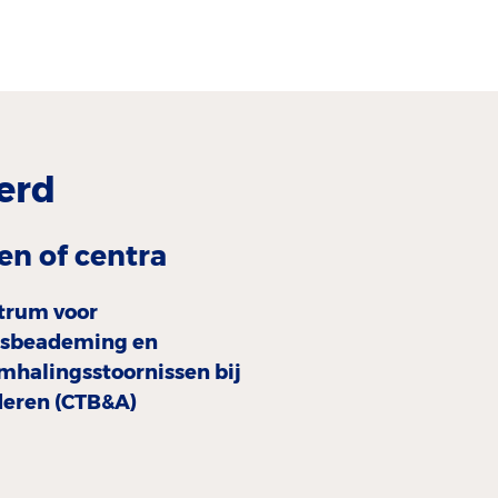
erd
en of centra
trum voor
isbeademing en
mhalingsstoornissen bij
deren (CTB&A)