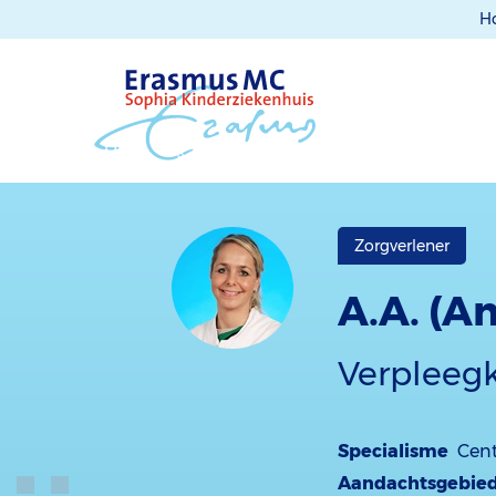
H
Zorgverlener
A.A. (A
Verpleeg
Specialisme
Cent
Aandachtsgebie