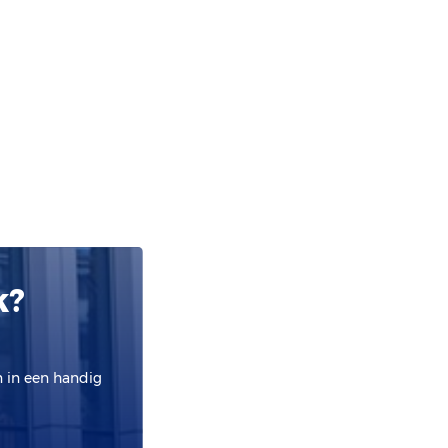
k?
n in een handig