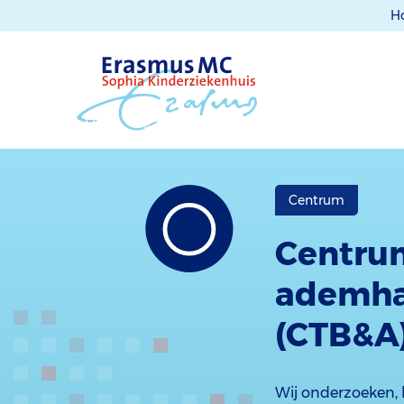
H
Centrum
Centru
ademhal
(CTB&A
Wij onderzoeken,