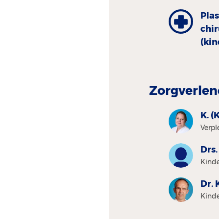
Plas
chi
(ki
Zorgverlen
K. (
Verpl
Drs.
Kinde
Dr. 
Kinde