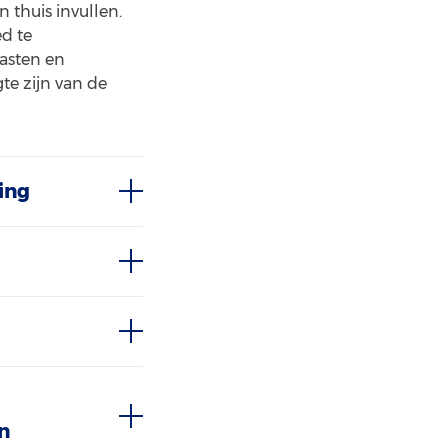
thuis invullen.
d te
aasten en
te zijn van de
ing
n