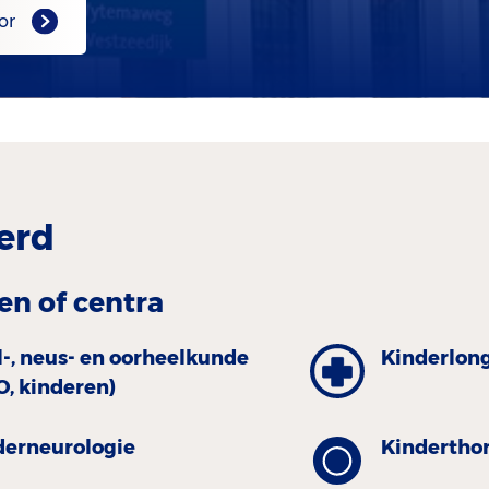
or
erd
en of centra
l-, neus- en oorheelkunde
Kinder­lon
O, kinderen)
derneurologie
Kinder­tho