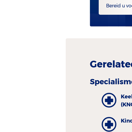
Bereid u vo
Gerelate
Specialism
Kee
(KN
Kin