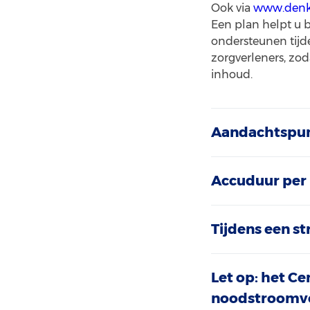
Ook via
www.denkv
Een plan helpt u 
ondersteunen tijd
zorgverleners, zo
inhoud.
Aandachtspun
Accuduur pe
Tijdens een s
Let op: het C
noodstroomvoo