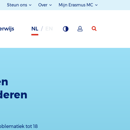
Steun ons
Over
Mijn Erasmus MC
rwijs
NL
EN
en
deren
blematiek tot 18