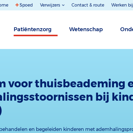
ome
Spoed
Verwijzers
Contact & route
Werken bij
Patiëntenzorg
Wetenschap
Onde
m voor thuisbeademing 
ingsstoornissen bij kin
)
 behandelen en begeleiden kinderen met ademhalingspro