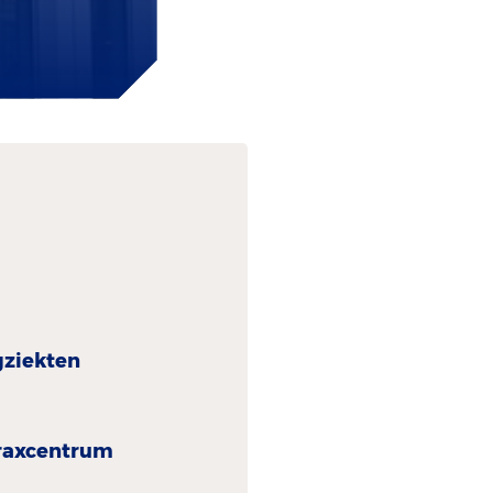
gziekten
rax­centrum