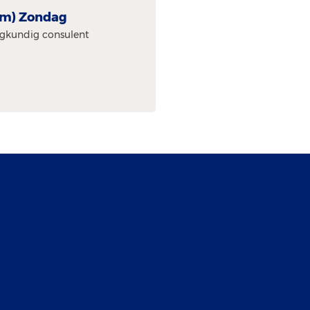
am) Zondag
egkundig consulent