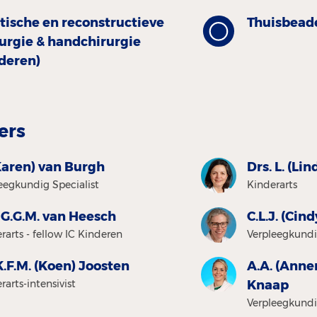
tische en reconstructieve
Thuisbea
rurgie & handchirurgie
nderen)
ers
Karen) van Burgh
Drs. L. (Lin
eegkundig Specialist
Kinderarts
 G.G.M. van Heesch
C.L.J. (Cin
rarts - fellow IC Kinderen
Verpleegkundig
K.F.M. (Koen) Joosten
A.A. (Anne
rarts-intensivist
Knaap
Verpleegkundi