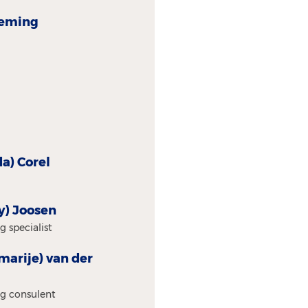
deming
da) Corel
dy) Joosen
 specialist
marije) van der
g consulent