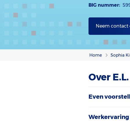
BIG nummer:
59
Neem contact
Home
Sophia Ki
Over E.L
Even voorstel
Werkervaring 