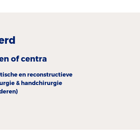
erd
en of centra
tische en reconstructieve
rurgie & handchirurgie
nderen)