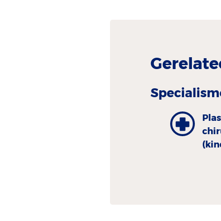
Gerelate
Specialism
Plas
chi
(ki