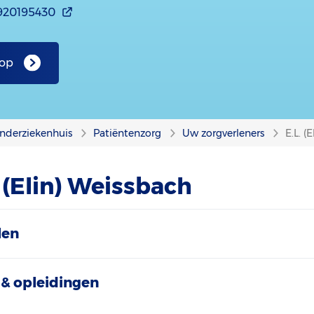
920195430
 op
nderziekenhuis
Patiëntenzorg
Uw zorgverleners
E.L. (
. (Elin) Weissbach
len
& opleidingen