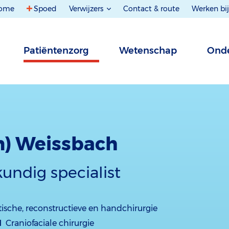
ome
Spoed
Verwijzers
Contact & route
Werken bij
Patiëntenzorg
Wetenschap
Onde
in) Weissbach
undig specialist
tische, reconstructieve en handchirurgie
d
Craniofaciale chirurgie