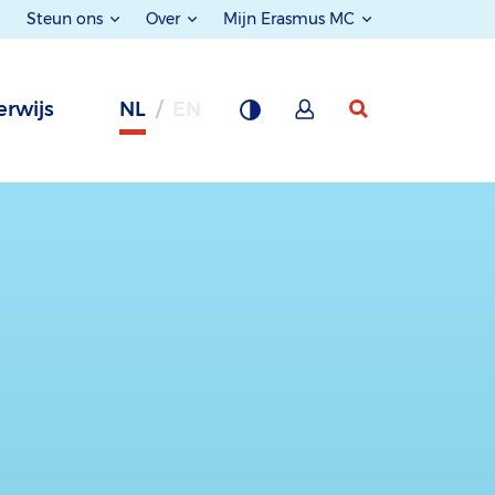
Steun ons
Over
Mijn Erasmus MC
rwijs
NL
EN