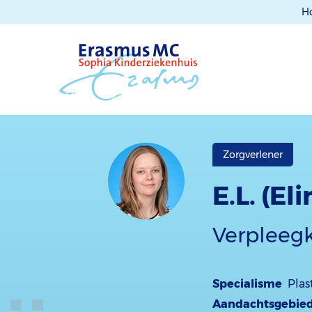
H
Zorgverlener
E.L. (El
Verpleegk
Specialisme
Plas
Aandachtsgebie