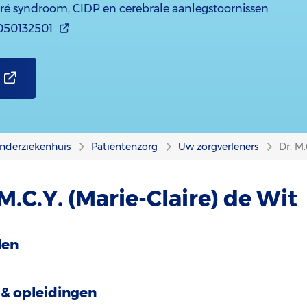
arré syndroom, CIDP en cerebrale aanlegstoornissen
050132501
nderziekenhuis
Patiëntenzorg
Uw zorgverleners
Dr. M.
M.C.Y. (Marie-Claire) de Wit
len
& opleidingen