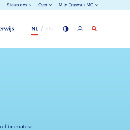
Steun ons
Over
Mijn Erasmus MC
rwijs
NL
EN
rofibromatose