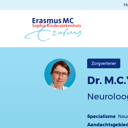
H
Zorgverlener
Dr. M.C.
Neuroloo
Specialisme
Neur
Aandachtsgebie