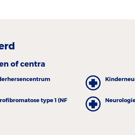
erd
en of centra
derhersencentrum
Kinderneu
rofibromatose type 1 (NF
Neurologi