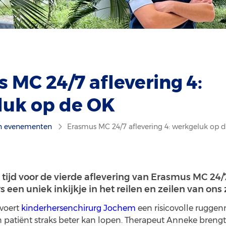
 MC 24/7 aflevering 4:
luk op de OK
n evenementen
Erasmus MC 24/7 aflevering 4: werkgeluk op 
 tijd voor de vierde aflevering van Erasmus MC 2
rs een uniek inkijkje in het reilen en zeilen van ons
 voert
kinderhersenchirurg Jochem
een risicovolle ruggen
jn patiënt straks beter kan lopen. Therapeut Anneke breng