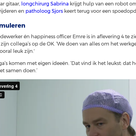
ar gitaar,
longchirurg Sabrina
krijgt hulp van een robot 
wijderen en
patholoog Sjors
keert terug voor een spoedopd
imuleren
werker én happiness officer Emre is in aflevering 4 te zie
l zijn collega’s op de OK. ‘We doen van alles om het werkge
ral leuk zijn.'
a’s komen met eigen ideeën. ‘Dat vind ik het leukst: dat
et samen doen.’