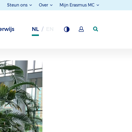
Steun ons
Over
Mijn Erasmus MC
rwijs
NL
EN