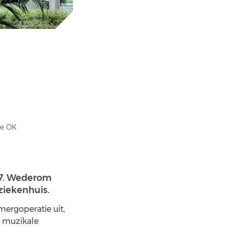
de OK
4/7. Wederom
 ziekenhuis.
mergoperatie uit,
t muzikale