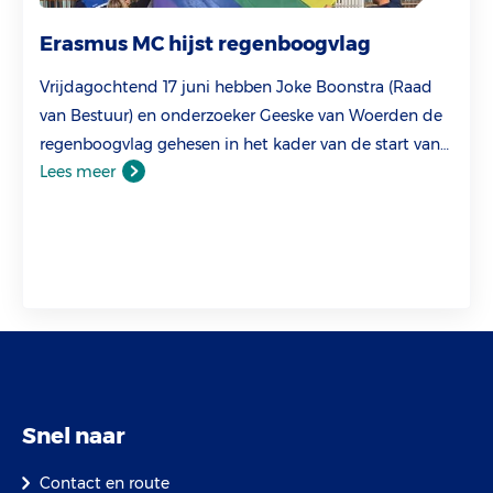
Erasmus MC hijst regenboogvlag
Vrijdagochtend 17 juni hebben Joke Boonstra (Raad
van Bestuur) en onderzoeker Geeske van Woerden de
regenboogvlag gehesen in het kader van de start van
Lees meer
de Pride Week Rotterdam.
Snel naar
Contact en route