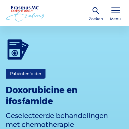
Zoeken
Menu
Patiëntenfolder
Doxorubicine en
ifosfamide
Geselecteerde behandelingen
met chemotherapie