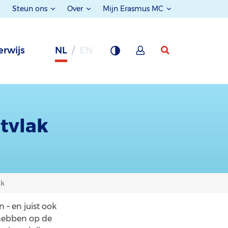
Steun ons
Over
Mijn Erasmus MC
rwijs
NL
EN
itvlak
ak
– en juist ook
d hebben op de