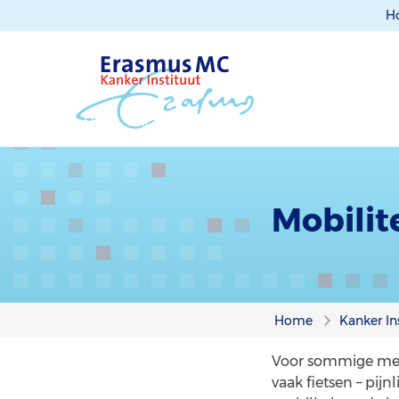
H
Mobilite
Home
Kanker In
Voor sommige men
vaak fietsen – pij