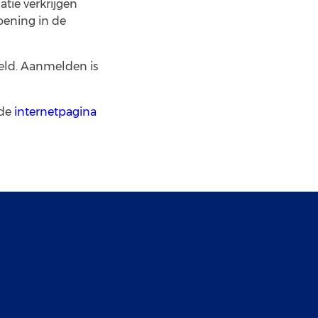
atie verkrijgen
oening in de
eld. Aanmelden is
 de
internetpagina