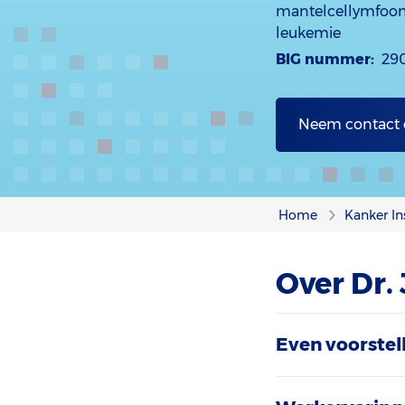
mantelcellymfoom 
leukemie
BIG nummer:
29
Neem contact
Home
Kanker In
Over Dr. 
Even voorstel