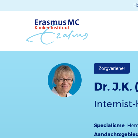
H
Zorgverlener
Dr. J.K.
Internis
Specialisme
Hem
Aandachtsgebie