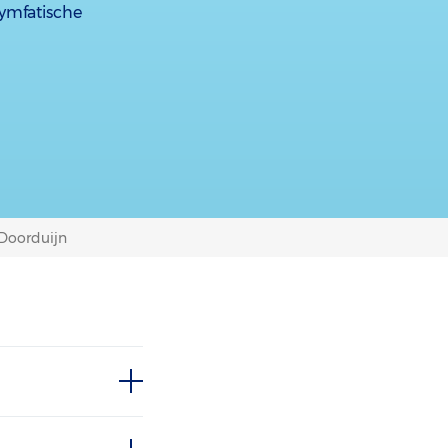
ymfatische
) Doorduijn