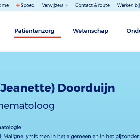
ome
Spoed
Verwijzers
Contact & route
Werken bij
Patiëntenzorg
Wetenschap
Onde
 (Jeanette) Doorduijn
t-hematoloog
atologie
d
Maligne lymfomen in het algemeen en in het bijzonder