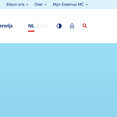
Steun ons
Over
Mijn Erasmus MC
rwijs
NL
EN