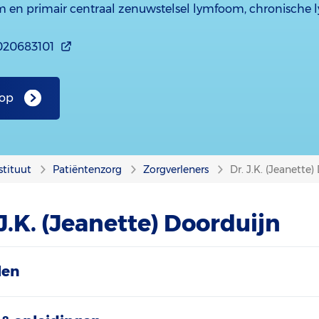
en primair centraal zenuwstelsel lymfoom, chronische l
020683101
 op
stituut
Patiëntenzorg
Zorgverleners
Dr. J.K. (Jeanette
J.K. (Jeanette) Doorduijn
len