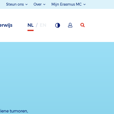
Steun ons
Over
Mijn Erasmus MC
rwijs
NL
EN
riene tumoren,