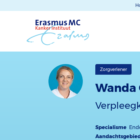
H
Zorgverlener
Wanda 
Verpleegk
Specialisme
Endo
Aandachtsgebie