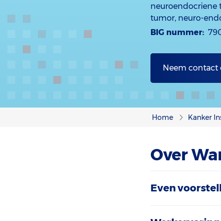
neuroendocriene t
tumor, neuro-endo
BIG nummer:
79
Neem contact
Home
Kanker In
Over Wa
Even voorstel