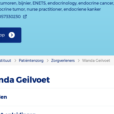
umoren, bijnier, ENETS, endocrinology, endocrine cancer
crine tumor, nurse practitioner, endocriene kanker
057330230
 op
stituut
Patiëntenzorg
Zorgverleners
Wanda Geilvoet
nda Geilvoet
len