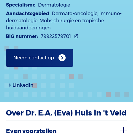
Specialisme
Dermatologie
Aandachtsgebied
Dermato-oncologie, immuno-
dermatologie, Mohs chirurgie en tropische
huidaandoeningen
BIG nummer:
79922579701
Neem contact op
LinkedIn
Over Dr. E.A. (Eva) Huis in 't Veld
Even voorstellen