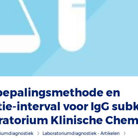
bepalingsmethode en
tie-interval voor IgG sub
oratorium Klinische Chem
riumdiagnostiek
Laboratorium­diagnostiek - Artikelen