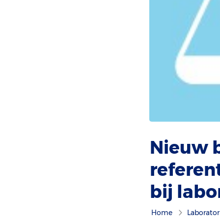
Nieuw 
referen
bij lab
Home
Laborato