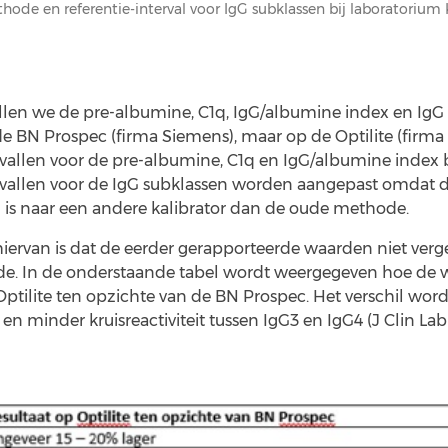
ode en referentie-interval voor IgG subklassen bij laboratorium
ullen we de pre-albumine, C1q, IgG/albumine index en IgG 
 BN Prospec (firma Siemens), maar op de Optilite (firma 
rvallen voor de pre-albumine, C1q en IgG/albumine index b
ervallen voor de IgG subklassen worden aangepast omdat
 is naar een andere kalibrator dan de oude methode.
ervan is dat de eerder gerapporteerde waarden niet verge
e. In de onderstaande tabel wordt weergegeven hoe de
Optilite ten opzichte van de BN Prospec. Het verschil word
t en minder kruisreactiviteit tussen IgG3 en IgG4 (J Clin Lab