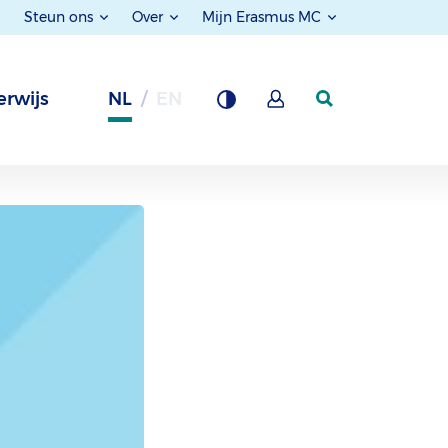
Steun ons
Over
Mijn Erasmus MC
rwijs
NL
EN