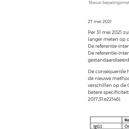
Nieuw bepalingsmeth
27 mei 2021
Per 31 mei 2021 z
langer meten op de
De referentie-inte
De referentie-int
gestandaardiseerd
De consequentie hi
de nieuwe method
verschillen op de 
betere specificitei
2017;31:e22146).