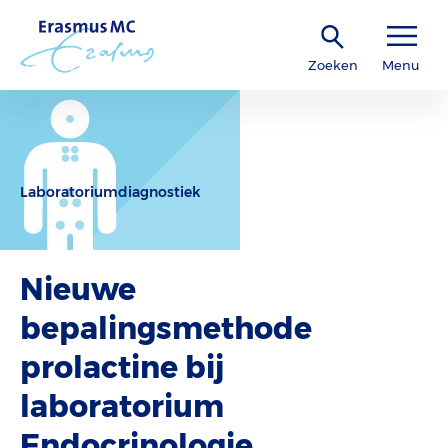
Zoeken
Menu
Laboratoriumdiagnostiek
Nieuwe
bepalingsmethode
prolactine bij
laboratorium
Endocrinologie