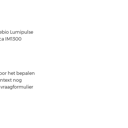
ebio Lumipulse
ica IM1300
voor het bepalen
ontext nog
nvraagformulier