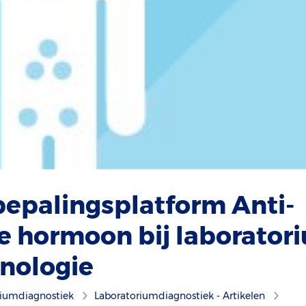
epalingsplatform Anti-
e hormoon bij laborator
nologie
riumdiagnostiek
Laboratorium­diagnostiek - Artikelen