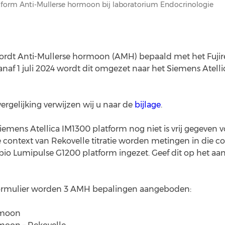
form Anti-Mullerse hormoon bij laboratorium Endocrinologie
rdt Anti-Mullerse hormoon (AMH) bepaald met het Fujir
anaf 1 juli 2024 wordt dit omgezet naar het Siemens Atell
rgelijking verwijzen wij u naar de
bijlage
.
emens Atellica IM1300 platform nog niet is vrij gegeven 
 context van Rekovelle titratie worden metingen in die c
ebio Lumipulse G1200 platform ingezet. Geef dit op het aa
ormulier worden 3 AMH bepalingen aangeboden:
rmoon