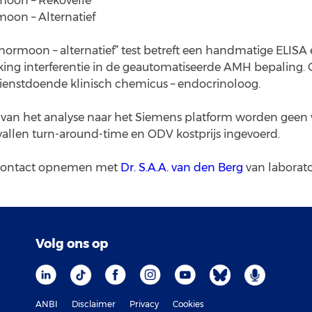
moon – Rekovelle
moon – Alternatief
 hormoon – alternatief” test betreft een handmatige ELISA
nking interferentie in de geautomatiseerde AMH bepaling. 
dienstdoende klinisch chemicus – endocrinoloog.
van het analyse naar het Siemens platform worden geen 
rvallen turn-around-time en ODV kostprijs ingevoerd.
u contact opnemen met
Dr. S.A.A. van den Berg
van laborat
Volg ons op
ANBI
Disclaimer
Privacy
Cookies