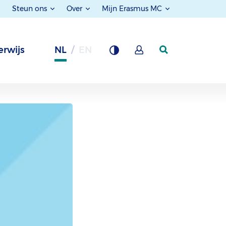
Steun ons
Over
Mijn Erasmus MC
rwijs
NL
EN