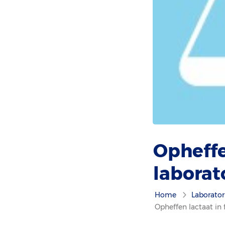
Opheffen
laborat
Home
Laborato
Opheffen lactaat in 