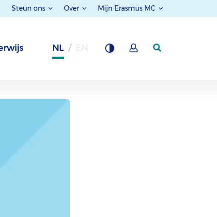
Steun ons
Over
Mijn Erasmus MC
rwijs
NL
EN