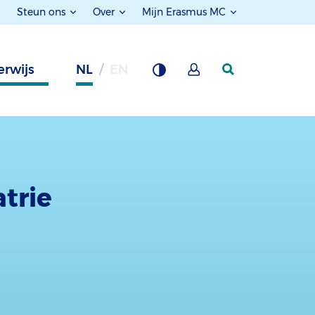
Steun ons
Over
Mijn Erasmus MC
rwijs
NL
EN
trie