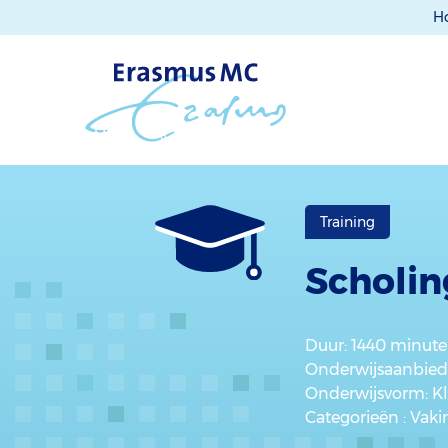
H
Training
Scholin
Duur
: 1440 minut
Onderwijsaanbied
Onderwijsvorm
: K
Categorieën
: Vak