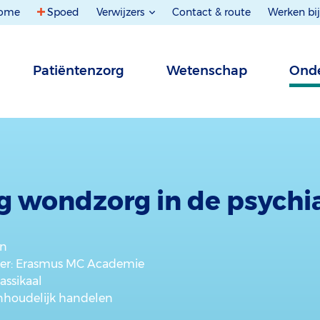
ome
Spoed
Verwijzers
Contact & route
Werken bij
Patiëntenzorg
Wetenschap
Onde
g wondzorg in de psychia
en
er
: Erasmus MC Academie
lassikaal
inhoudelijk handelen