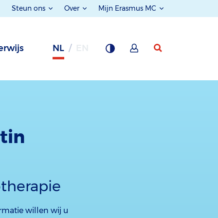
Steun ons
Over
Mijn Erasmus MC
rwijs
NL
EN
tin
therapie
matie willen wij u