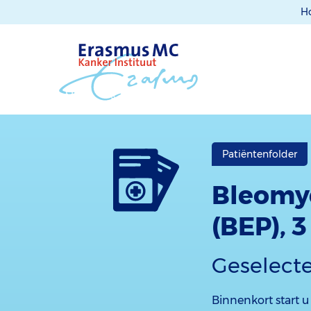
H
Patiëntenfolder
Bleomyc
(BEP), 
Geselect
Binnenkort start 