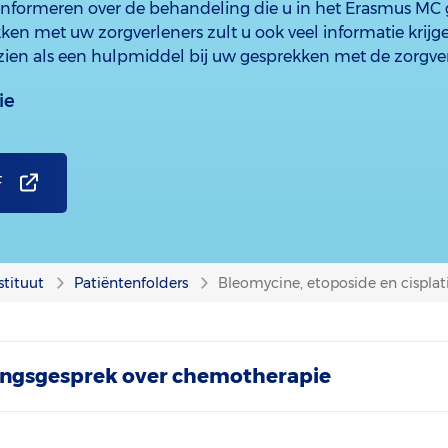
informeren over de behandeling die u in het Erasmus MC g
ken met uw zorgverleners zult u ook veel informatie krijg
 zien als een hulpmiddel bij uw gesprekken met de zorgver
ie
F
stituut
Patiëntenfolders
Bleomycine, etoposide en cisplat
tingsgesprek over chemotherapie