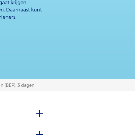
aat krijgen.
en. Daarnaast kunt
leners.
in (BEP), 3 dagen