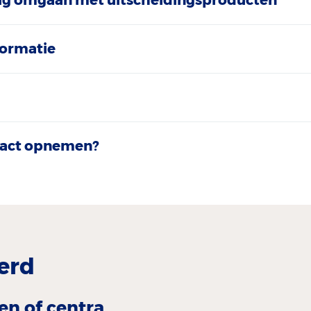
ilig omgaan met uitscheidingsproducten
formatie
act opnemen?
erd
en of centra