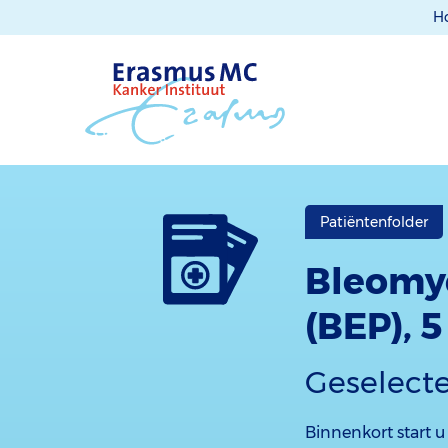
H
Patiëntenfolder
Bleomyc
(BEP), 
Geselect
Binnenkort start 