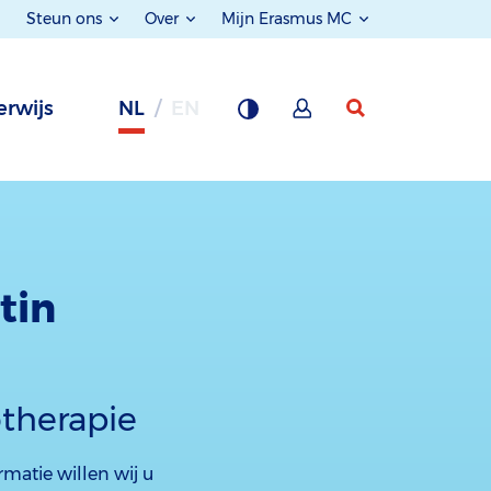
Steun ons
Over
Mijn Erasmus MC
rwijs
NL
EN
tin
therapie
matie willen wij u