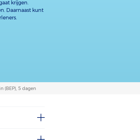
aat krijgen.
en. Daarnaast kunt
leners.
in (BEP), 5 dagen