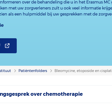
informeren over de behandeling die u in het Erasmus MC g
ken met uw zorgverleners zult u ook veel informatie krijg
 zien als een hulpmiddel bij uw gesprekken met de zorgver
ie
F
stituut
Patiëntenfolders
Bleomycine, etoposide en cisplat
tingsgesprek over chemotherapie