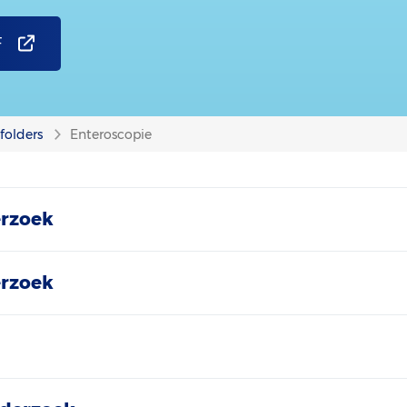
F
folders
Enteroscopie
erzoek
erzoek