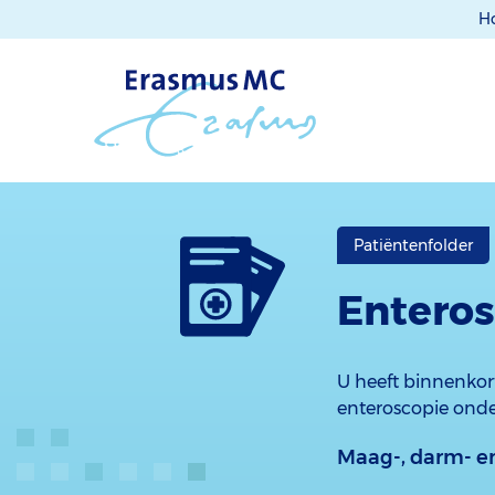
H
Patiëntenfolder
Enteros
U heeft binnenkor
enteroscopie onde
Maag-, darm- en