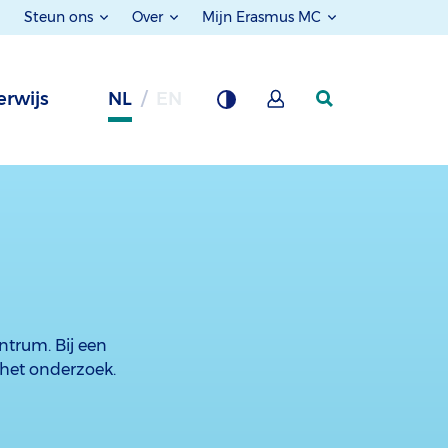
Steun ons
Over
Mijn Erasmus MC
rwijs
NL
EN
ntrum. Bij een
 het onderzoek.