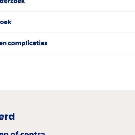
nderzoek
zoek
en complicaties
erd
en of centra