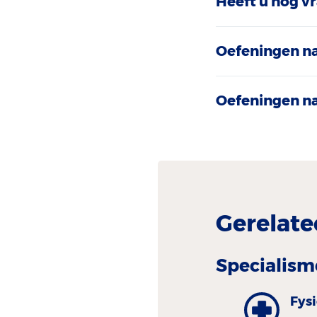
Heeft u nog v
Oefeningen n
Oefeningen n
Gerelate
Specialism
Fys