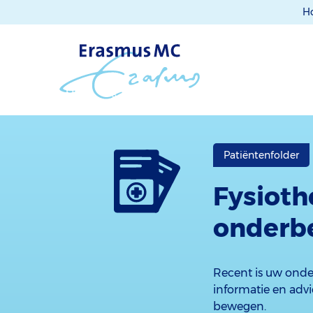
H
Patiëntenfolder
Fysioth
onderb
Recent is uw ond
informatie en adv
bewegen.