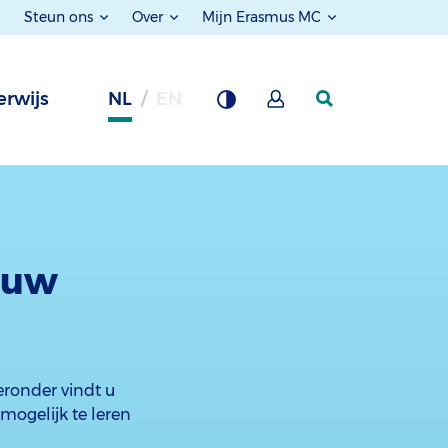
Steun ons
Over
Mijn Erasmus MC
rwijs
NL
EN
 uw
ronder vindt u
mogelijk te leren