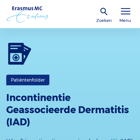
Zoeken
Menu
Patiëntenfolder
Incontinentie
Geassocieerde Dermatitis
(IAD)