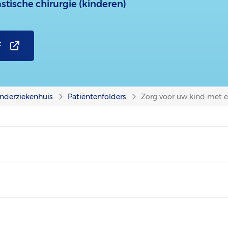
astische chirurgie (kinderen)
F
nderziekenhuis
Patiëntenfolders
Zorg voor uw kind met ee