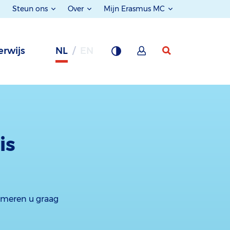
Steun ons
Over
Mijn Erasmus MC
rwijs
NL
EN
is
ormeren u graag