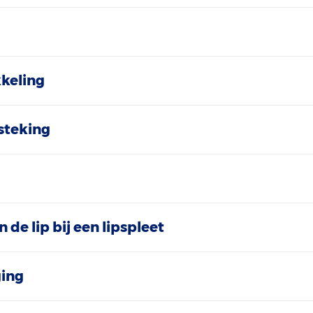
g
keling
steking
 de lip bij een lipspleet
ging