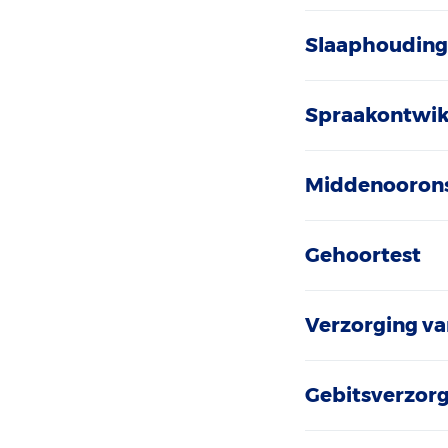
Slaaphoudin
Spraakontwik
Middenooron
Gehoortest
Verzorging van
Gebitsverzor