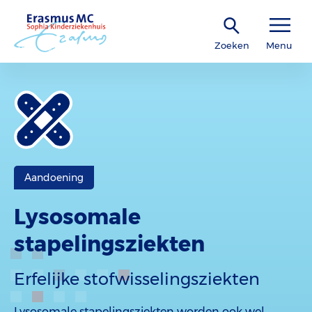
Zoeken
Menu
Aandoening
Lysosomale
stapelingsziekten
Erfelijke stofwisselingsziekten
Lysosomale stapelingsziekten worden ook wel