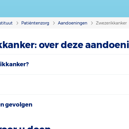
stituut
Patiëntenzorg
Aandoeningen
Zwezerikkanker
kanker: over deze aandoen
rikkanker?
n gevolgen