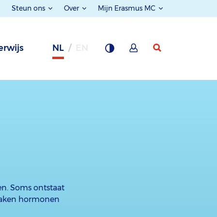
Steun ons
Over
Mijn Erasmus MC
rwijs
NL
EN
en. Soms ontstaat
 maken hormonen