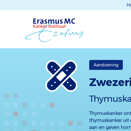
H
Aandoening
Zwezer
Thymuska
Thymuskanker ontst
thymuskanker uit
aan en geven horm