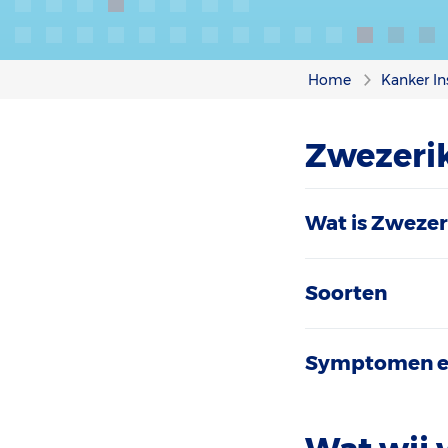
Home
Kanker In
Zwezerik
Wat is Zweze
Soorten
Symptomen e