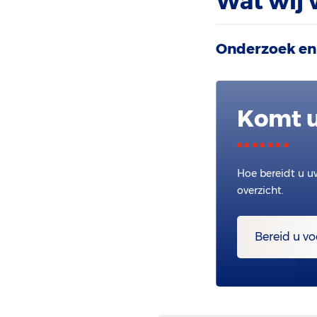
Wat wij 
Onderzoek en
Komt u
Hoe bereidt u u
overzicht.
Bereid u vo