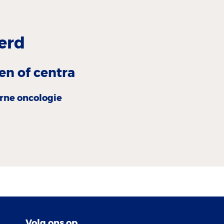
erd
en of centra
erne oncologie
Volg ons op