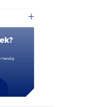
oek?
en handig