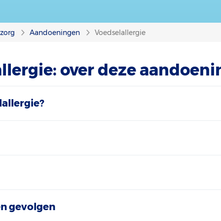
nzorg
Aandoeningen
Voedselallergie
llergie: over deze aandoeni
allergie?
n gevolgen