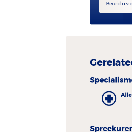
Bereid u vo
Gerelate
Specialism
All
Spreekure