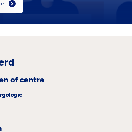
or
erd
en of centra
ergologie
n