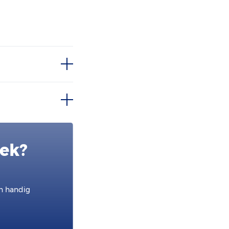
oek?
en handig