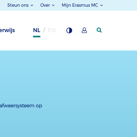
Steun ons
Over
Mijn Erasmus MC
rwijs
NL
EN
t afweersysteem op