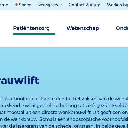
ome
Spoed
Verwijzers
Contact & route
Werken bij
Patiëntenzorg
Wetenschap
Onde
auwlift
e voorhoofdsspier kan leiden tot het zakken van de wen
drukkend, zwaar gevoel op het oog tot zelfs gezichtsveld
t meestal uit een directe wenkbrauwlift. Dit geeft een o
an de wenkbrauw. Soms is een endoscopische voorhoofdsli
chter de haargrens van de schedel ontstaan. In beide geva