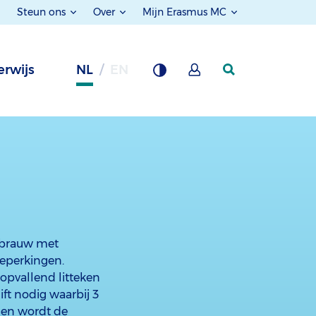
Steun ons
Over
Mijn Erasmus MC
rwijs
NL
EN
kbrauw met
beperkingen.
nopvallend litteken
ft nodig waarbij 3
llen wordt de