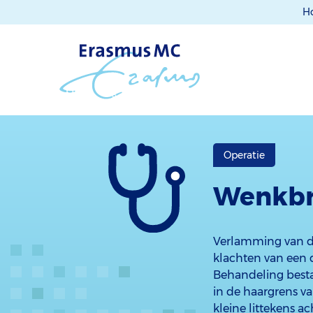
H
Operatie
Wenkbr
Verlamming van d
klachten van een 
Behandeling bestaa
in de haargrens v
kleine littekens a