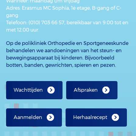
Wanneer
: maandag t/m vrijdag
Adres
: Erasmus MC Sophia, 1e etage, B-gang of C-
gang
Telefoon
: (010) 703 66 57, bereikbaar van 9.00 tot en
met 12.00 uur.
Op de polikliniek Orthopedie en Sportgeneeskunde
behandelen we aandoeningen van het steun- en
bewegingsapparaat bij kinderen. Bijvoorbeeld
botten, banden, gewrichten, spieren en pezen.
Wachttijden
Afspraken
Aanmelden
Herhaalrecept