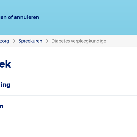
gen of annuleren
nzorg
Spreekuren
Diabetes verpleegkundige
ek
ding
n