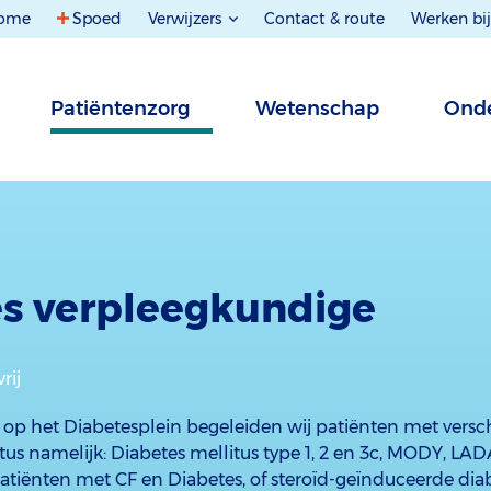
ome
Spoed
Verwijzers
Contact & route
Werken bij
Patiëntenzorg
Wetenschap
Onde
s verpleegkundige
rij
op het Diabetesplein begeleiden wij patiënten met vers
tus namelijk: Diabetes mellitus type 1, 2 en 3c, MODY, LA
atiënten met CF en Diabetes, of steroïd-geïnduceerde diab