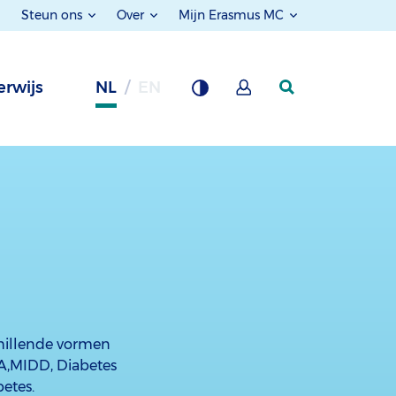
Steun ons
Over
Mijn Erasmus MC
rwijs
NL
EN
chillende vormen
DA,MIDD, Diabetes
etes.