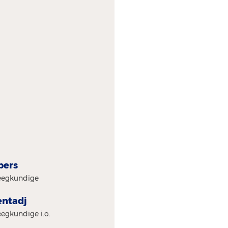
bers
eegkundige
ntadj
egkundige i.o.