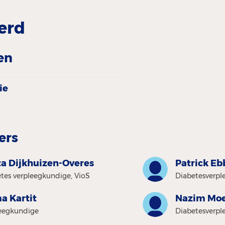
erd
en
ie
ers
ta Dijkhuizen-Overes
Patrick Eb
tes verpleegkundige, VioS
Diabetesverpl
a Kartit
Nazim Moe
leegkundige
Diabetesverple