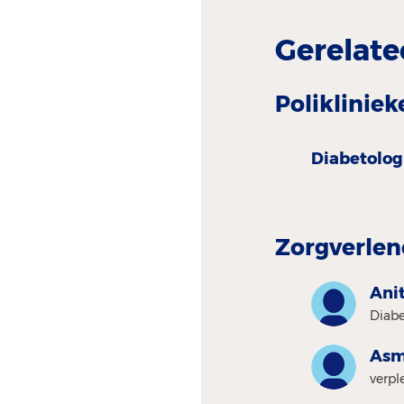
Gerelate
Polikliniek
Diabetolog
Zorgverlen
Ani
Diabe
Asm
verp