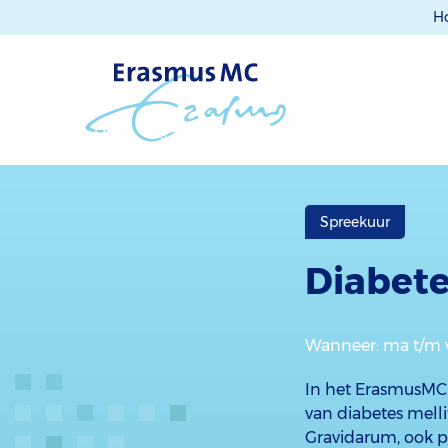
H
Spreekuur
Diabete
Wanneer
: ma t/m v
In het ErasmusMC 
van diabetes melli
Gravidarum, ook p