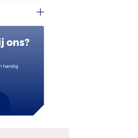
j ons?
en handig