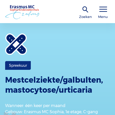
Zoeken
Menu
Spreekuur
Mestcelziekte/gal­bulten,
masto­cytose/urticaria
Wanneer
: één keer per maand
Gebouw
: Erasmus MC Sophia, 1e etage, C-gang