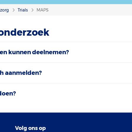
nzorg
Trials
MAPS
 onderzoek
ten kunnen deelnemen?
ch aanmelden?
doen?
Volg ons op