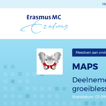
H
Meedoen aan ond
MAPS
Deelneme
groeibles
Startdatum
: 01-0