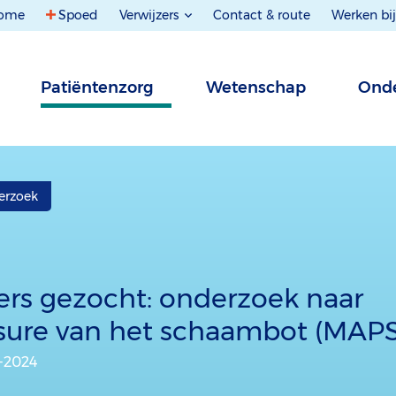
ome
Spoed
Verwijzers
Contact & route
Werken bij
Patiëntenzorg
Wetenschap
Onde
erzoek
rs gezocht: onderzoek naar
sure van het schaambot (MAPS
9-2024