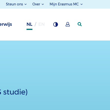
Steun ons
Over
Mijn Erasmus MC
rwijs
NL
EN
 studie)