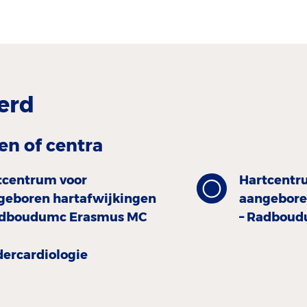
erd
en of centra
tcentrum voor
Hartcentr
geboren hartafwijkingen
aangebore
adboudumc Erasmus MC
– Radboud
er­cardiologie