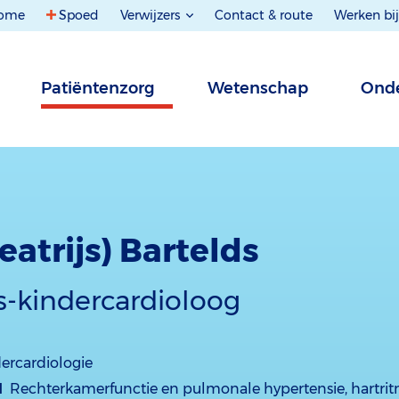
ome
Spoed
Verwijzers
Contact & route
Werken bij
Patiëntenzorg
Wetenschap
Onde
Beatrijs) Bartelds
s-kindercardioloog
ercardiologie
d
Rechterkamerfunctie en pulmonale hypertensie, hartrit