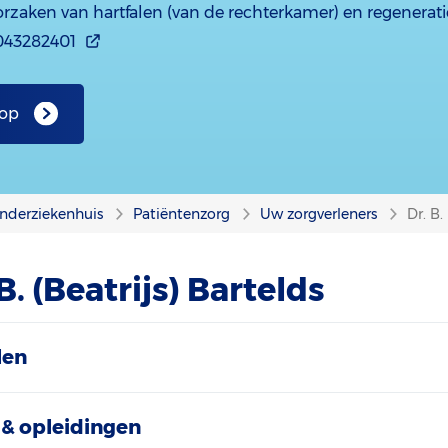
rzaken van hartfalen (van de rechterkamer) en regenerati
043282401
 op
nderziekenhuis
Patiëntenzorg
Uw zorgverleners
Dr. B.
B. (Beatrijs) Bartelds
len
& opleidingen