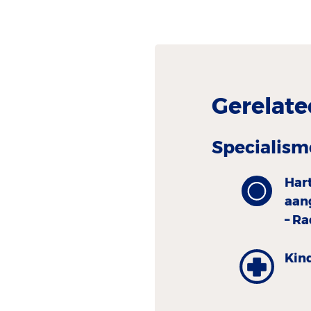
Gerelate
Specialism
Har
aan
– R
Kind