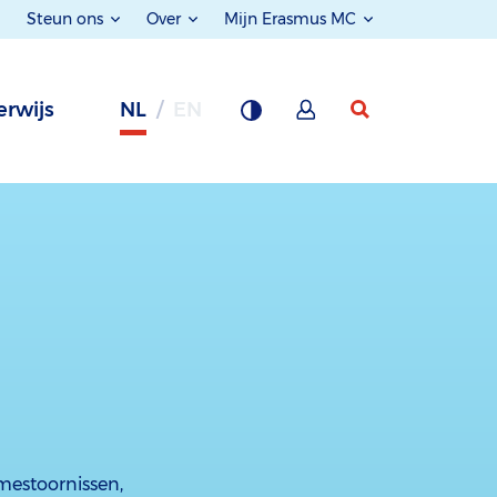
Steun ons
Over
Mijn Erasmus MC
rwijs
NL
EN
mestoornissen,