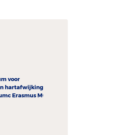
um voor
n hartafwijkingen
umc Erasmus MC