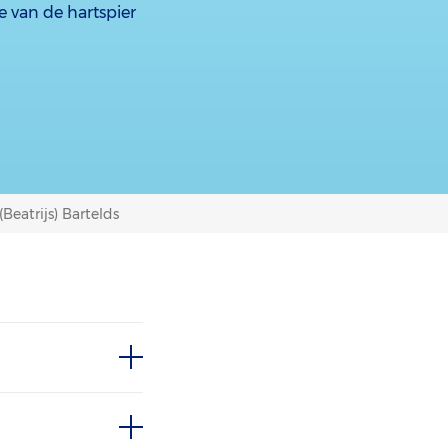
e van de hartspier
 (Beatrijs) Bartelds