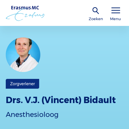
Zoeken
Menu
Zorgverlener
Drs. V.J. (Vincent) Bidault
Anesthesioloog