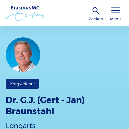
Zoeken
Menu
Zorgverlener
Dr. G.J. (Gert - Jan)
Braunstahl
Longarts