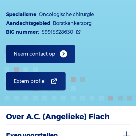
Specialisme
Oncologische chirurgie
Aandachtsgebied
Borstkankerzorg
BIG nummer:
59915328630
Neem contact op
Extern profiel
Over A.C. (Angelieke) Flach
Even voorstellen