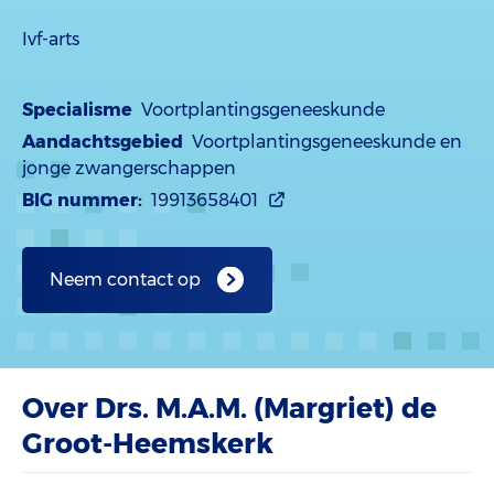
Ivf-arts
Specialisme
Voortplantingsgeneeskunde
Aandachtsgebied
Voortplantingsgeneeskunde en
jonge zwangerschappen
BIG nummer:
19913658401
Neem contact op
Over Drs. M.A.M. (Margriet) de
Groot-Heemskerk