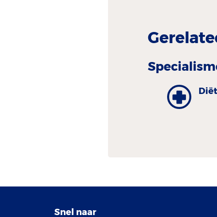
Gerelate
Specialism
Dië
Snel naar