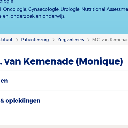
ologie
d
Oncologie, Gynaecologie, Urologie, Nutritional Assessm
len, onderzoek en onderwijs.
stituut
Patiëntenzorg
Zorgverleners
M.C. van Kemena
C. van Kemenade (Monique)
len
& opleidingen