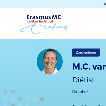
H
Zorgverlener
M.C. v
Diëtist
Diëtetiek