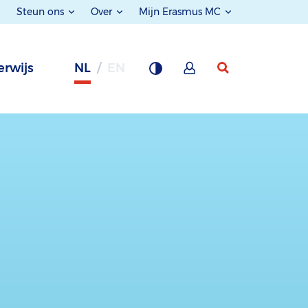
Steun ons
Over
Mijn Erasmus MC
rwijs
NL
EN