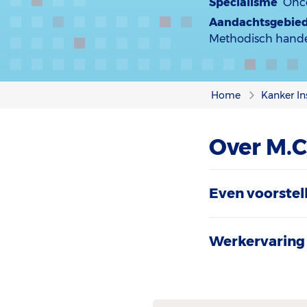
Specialisme
Onc
Aandachtsgebie
Methodisch hande
Home
Kanker In
Over M.
Even voorstel
Werkervaring 