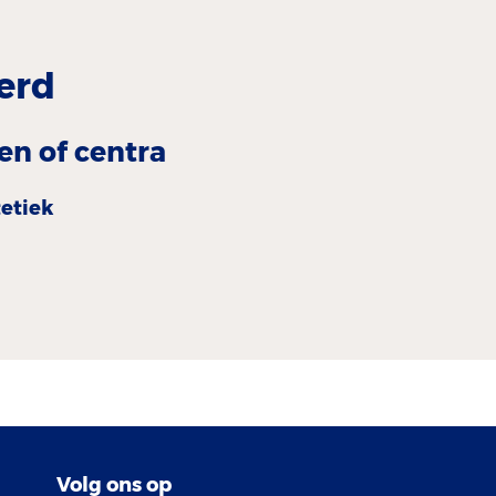
erd
en of centra
tetiek
Volg ons op