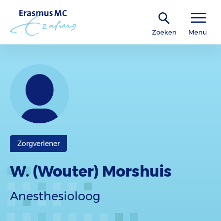
Zoeken
Menu
Zorgverlener
W. (Wouter) Morshuis
Anesthesioloog