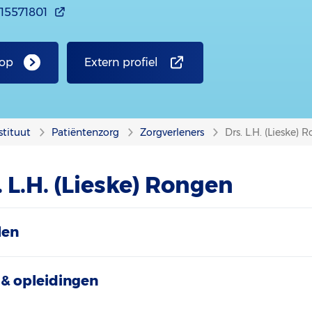
15571801
 op
Extern profiel
stituut
Patiëntenzorg
Zorgverleners
Drs. L.H. (Lieske) 
. L.H. (Lieske) Rongen
len
& opleidingen