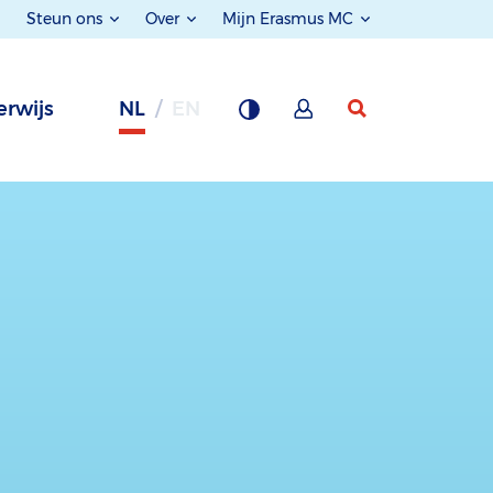
Steun ons
Over
Mijn Erasmus MC
rwijs
NL
EN