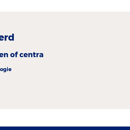
erd
en of centra
logie