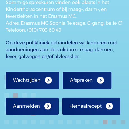
Sommige spreekuren vinden ook plaats in het
Kinderthoraxcentrum of bij maag-, darm-, en
leverziekten in het Erasmus MC.
Adres
: Erasmus MC Sophia, 1e etage, C-gang, balie C1
Telefoon
: (010) 703 60 49
Op deze polikliniek behandelen wij kinderen met
aandoeningen aan de slokdarm, maag, darmen,
lever, galwegen en/of alvleesklier.
Wachttijden
Afspraken
Aanmelden
Herhaalrecept