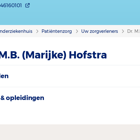
046160101
nderziekenhuis
Patiëntenzorg
Uw zorgverleners
Dr. M.
M.B. (Marijke) Hofstra
len
& opleidingen