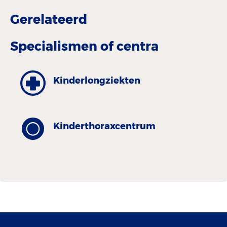
Gerelateerd
Specialismen of centra
Kinder­longziekten
Kinder­thorax­centrum