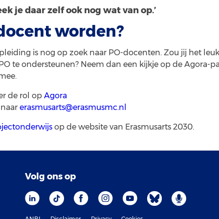
eek je daar zelf ook nog wat van op.’
docent worden?
eiding is nog op zoek naar PO-docenten. Zou jij het le
 PO te ondersteunen? Neem dan een kijkje op de Agora-p
 mee.
er de rol op
Agora
 naar
erasmusarts@erasmusmc.nl
ojectonderwijs
op de website van Erasmusarts 2030.
Volg ons op
ANBI
Disclaimer
Privacy
Cookies