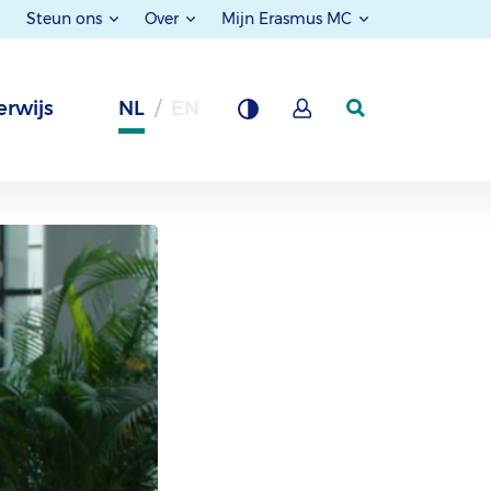
Steun ons
Over
Mijn Erasmus MC
rwijs
NL
EN