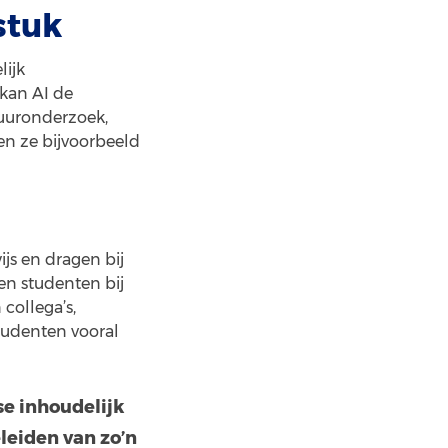
stuk
lijk
 kan AI de
tuuronderzoek,
ren ze bijvoorbeeld
s en dragen bij
en studenten bij
collega’s,
tudenten vooral
 se inhoudelijk
leiden van zo’n