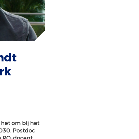
ndt
rk
het om bij het
030. Postdoc
ls PO-docent.