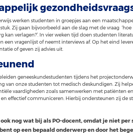
appelijk gezondheidsvraag
erwijs werken studenten in groepjes aan een maatschappe
tuk. Zij gaan bijvoorbeeld aan de slag met de vraag ‘hoe
g kan verlagen?’. In vier weken tijd doen studenten litera
 een vragenlijst of neemt interviews af. Op het eind leve
tatie of geven zij advies uit.
teunend
eiden geneeskundestudenten tijdens het projectonderwij
ng van onze studenten tot medisch deskundigen. Zij help
entiële vaardigheden zoals samenwerken met patiënten en 
 en effectief communiceren. Hierbij ondersteunen zij de s
je ook nog wat bij als PO-docent, omdat je niet per
bent op een bepaald onderwerp en door het bege