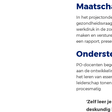
Maatsch
In het projectond
gezondheidsvraags
werkdruk in de zor
maken en versturen
een rapport, presen
Onders
PO-docenten begel
aan de ontwikkeli
het leren van ess
leiderschap tonen
procesmatig.
‘Zelf leer 
deskundig 