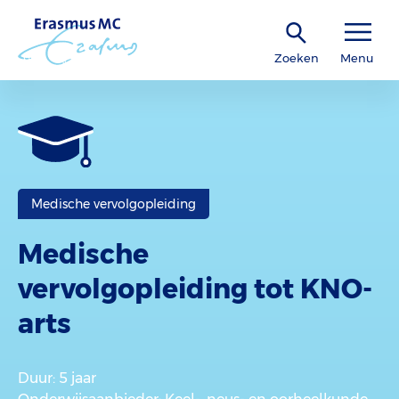
Zoeken
Menu
Medische vervolgopleiding
Medische
vervolgopleiding tot KNO-
arts
Duur
: 5 jaar