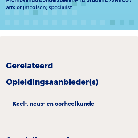
Promovendus/onderzoeker/PhD Student,
A(N)IOS /
arts of (medisch) specialist
Gerelateerd
Opleidingsaanbieder(s)
Keel-, neus- en oorheelkunde