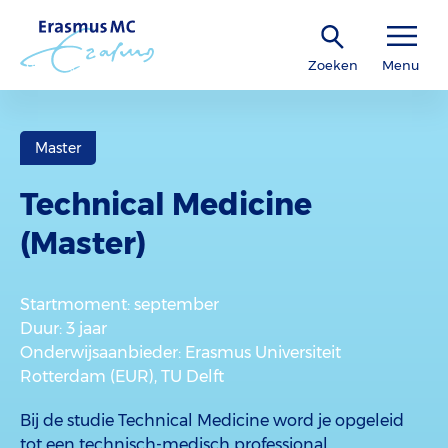
Zoeken
Menu
Master
Technical Medicine
(Master)
Startmoment
: september
Duur
: 3 jaar
Onderwijsaanbieder
: Erasmus Universiteit
Rotterdam (EUR), TU Delft
Bij de studie Technical Medicine word je opgeleid
tot een technisch-medisch professional.