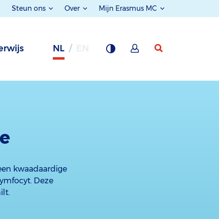
Steun ons
Over
Mijn Erasmus MC
rwijs
NL
EN
ie
 een kwaadaardige
lymfocyt. Deze
lt.