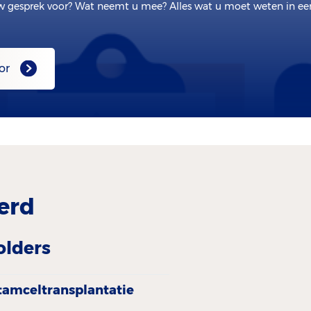
w gesprek voor? Wat neemt u mee? Alles wat u moet weten in e
or
erd
olders
tamceltransplantatie